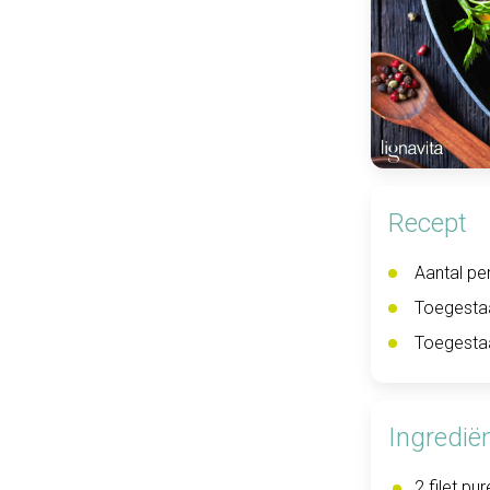
Recept
Aantal pe
Toegesta
Toegesta
Ingredië
2 filet pur