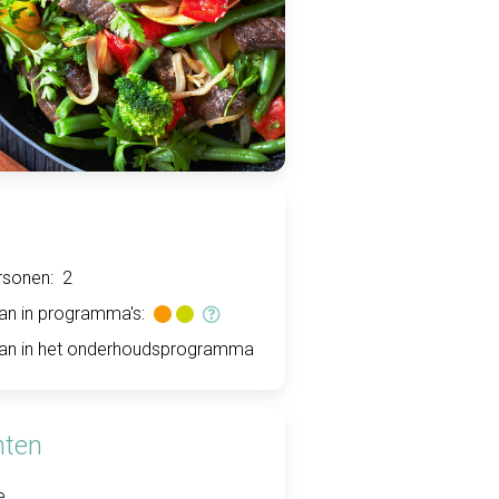
rsonen:
2
an in programma's:
an in het onderhoudsprogramma
nten
e