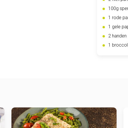
100g spe
1 rode pa
1 gele pa
2 handen
1 broccoli