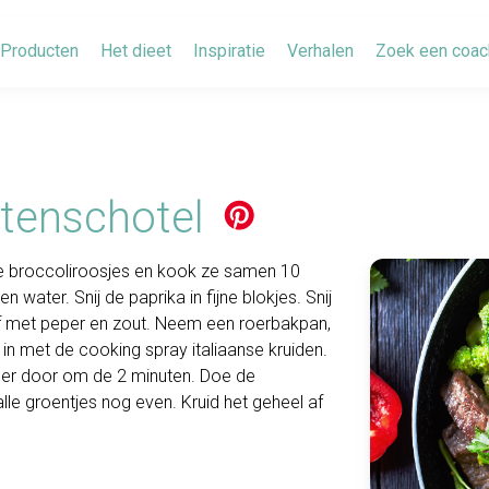
Producten
Het dieet
Inspiratie
Verhalen
Zoek een coac
ntenschotel
 broccoliroosjes en kook ze samen 10
 water. Snij de paprika in fijne blokjes. Snij
d af met peper en zout. Neem een roerbakpan,
in met de cooking spray italiaanse kruiden.
oer door om de 2 minuten. Doe de
lle groentjes nog even. Kruid het geheel af