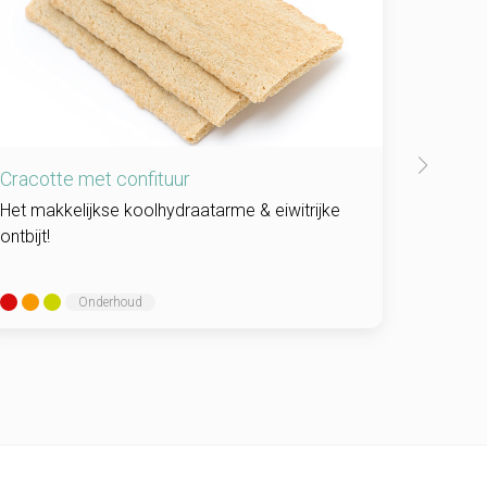
Cracotte met confituur
Poire 
Het makkelijkse koolhydraatarme & eiwitrijke
Een hee
ontbijt!
smaak v
Onderhoud