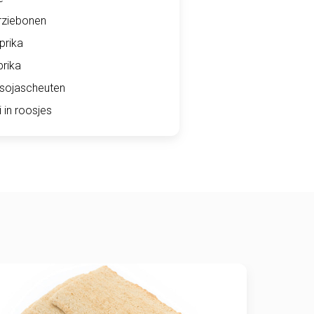
rziebonen
prika
prika
 sojascheuten
 in roosjes