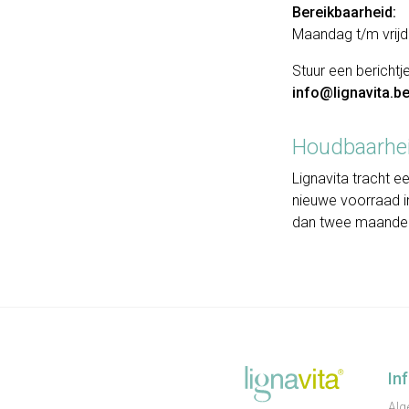
Bereikbaarheid:
Maandag t/m vrijda
Stuur een bericht
info@lignavita.b
Houdbaarhe
Lignavita tracht
nieuwe voorraad in
dan twee maanden
In
Alg