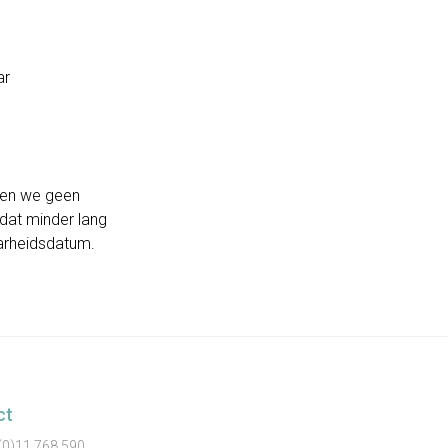
ar
ben we geen
 dat minder lang
arheidsdatum.
ct
(0)11 768 590