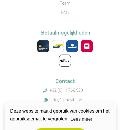
Team
FAQ
Betaalmogelijkheden
Contact
+32 (0)11 768 590
info@lignavita.be
Truibroek 67, 3945 Ham, België
Deze website maakt gebruik van cookies om het
gebruiksgemak te vergroten.
Lees meer
© 2026 by Lignavita