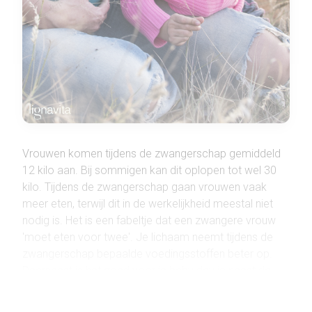
Vrouwen komen tijdens de zwangerschap gemiddeld
12 kilo aan. Bij sommigen kan dit oplopen tot wel 30
kilo. Tijdens de zwangerschap gaan vrouwen vaak
meer eten, terwijl dit in de werkelijkheid meestal niet
nodig is. Het is een fabeltje dat een zwangere vrouw
'moet eten voor twee'. Je lichaam neemt tijdens de
zwangerschap bepaalde voedingsstoffen beter op.
Daarnaast is het goed voor je baby day je naast de
normale zwangerschapkilo's, geen extra gewicht
aankomt. Bovendien zit je na de zwangerschap dan