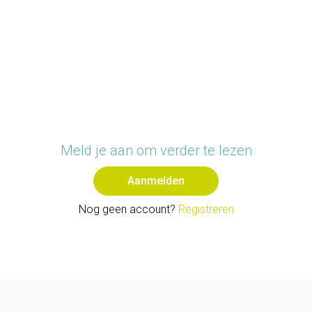
terug sneller op gewicht.
Na de bevalling, ben je enkel het gewicht van de baby
kwijt, slechts enkele kilo's dus. De rest van de kilo's
verdwijnen stilaan in de komende weken. Dit is
voornamelijk vocht en vet. De allerlaatste kilo's zijn de
moeilijkste. Om deze eraf te krijgen, zal je moeten
werken. Meestal zijn sporten en een strikt
voedingsschema volgen, de laatste dingen waar je als
Meld je aan om verder te lezen
kersverse mama aan wilt denken. Een baby verandert
je leven volledig en je raakt er moe en uitge
Aanmelden
Nog geen account?
Registreren