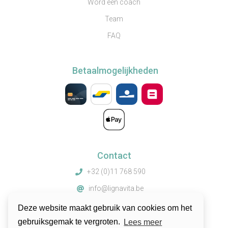
Word een coach
Team
FAQ
Betaalmogelijkheden
Contact
+32 (0)11 768 590
info@lignavita.be
Truibroek 67, 3945 Ham, België
Deze website maakt gebruik van cookies om het
gebruiksgemak te vergroten.
Lees meer