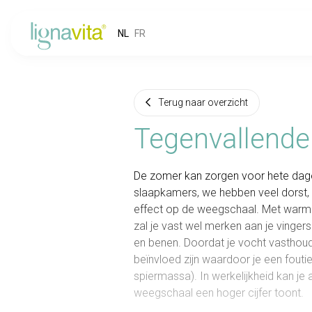
NL
FR
Terug naar overzicht
Tegenvallende
De zomer kan zorgen voor hete dage
slaapkamers, we hebben veel dorst, 
effect op de weegschaal. Met warm we
zal je vast wel merken aan je vinger
en benen. Doordat je vocht vasthou
beïnvloed zijn waardoor je een foutief
spiermassa). In werkelijkheid kan je a
weegschaal een hoger cijfer toont.