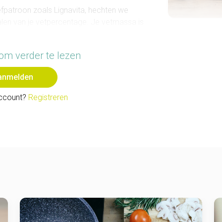
fpatroon zoals Lignavita, hechten we
len van je vetpercentage. Je vetmassa is
 op het getal dat de weegschaal je toont is
teleurstellen terwijl dit helemaal niet nodig
om verder te lezen
langrijkste is dat je een professionele
anmelden
ccount?
Registreren