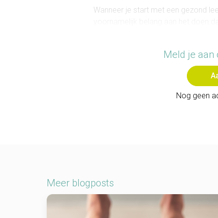
Wanneer je start met een gezond lee
voornamelijk belang aan het doen da
hetgeen waar je vanaf wilt. Focussen
nooit een goed idee, dit kan je zwaar 
Meld je aan 
is en je zelfs goed bezig bent. Het be
meting laat uitvoeren op je
A
Nog geen a
Meer blogposts