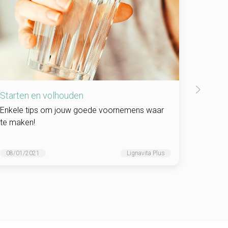
Starten en volhouden
Eindelo
Enkele tips om jouw goede voornemens waar
Een lekk
te maken!
mals en 
marina
08/01/2021
Lignavita Plus
29/06/