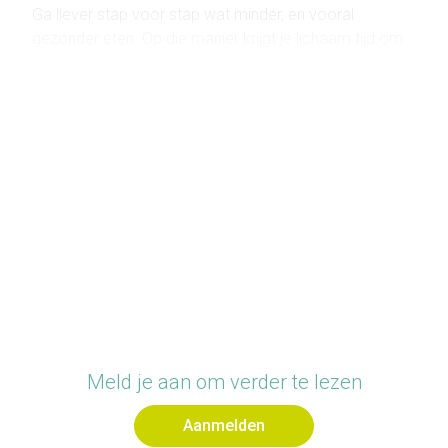
Ga liever stap voor stap wat minder, en vooral
gezonder eten. Op die manier krijgt je lichaam tijd om
te wennen aan je nieuwe gewoonte.
1. Bewegen is gezond voor lichaam en
geest
Alle beweging is goed: een kleine wandeling, even
zwaaien met je armen, de ramen wassen, ... Elke kleine
beweging geeft de bloedsomloop een duwtje.
Gewoon door alledaagse bewegingen breng je jouw
verbranding al op gang.
We sommen de voordelen van bewegen even voor je
op:
Meld je aan om verder te lezen
- Je kan beter inslapen en hebt een betere nachtrust
- Het draagt bij aan een gezonder gewi
Aanmelden