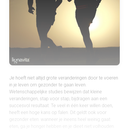
Je hoeft niet altijd grote veranderingen door te voeren
in je leven om gezonder te gaan leven.
Wetenschappelijke studies bewijzen dat kleine
veranderingen, stap voor stap, bijdragen aan een
succesvol resultaat. Te veel in één keer willen doen,
heeft een hoge kans op falen. Dit geldt ook voor
gezonder eten: wanneer je ineens heel weinig gaat
eten, ga je honger hebben en je dieet niet volhouden.