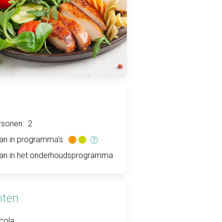
rsonen:
2
an in programma's:
an in het onderhoudsprogramma
nten
ucola