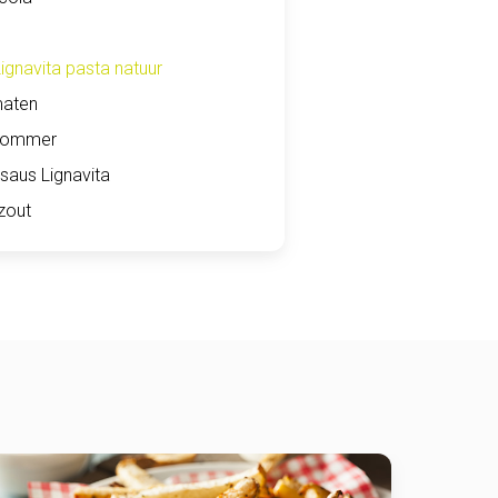
Lignavita pasta natuur
maten
kommer
asaus Lignavita
zout