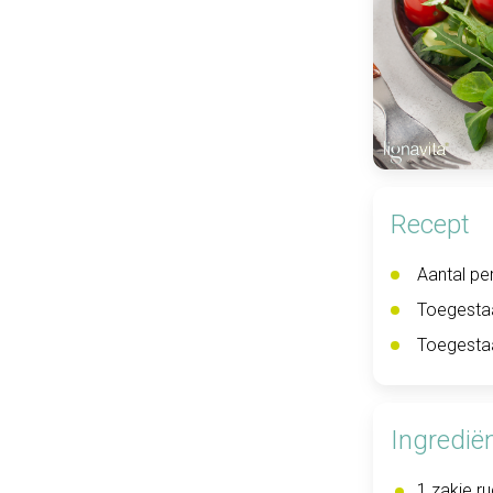
Recept
Aantal pe
Toegesta
Toegesta
Ingredië
1 zakje r