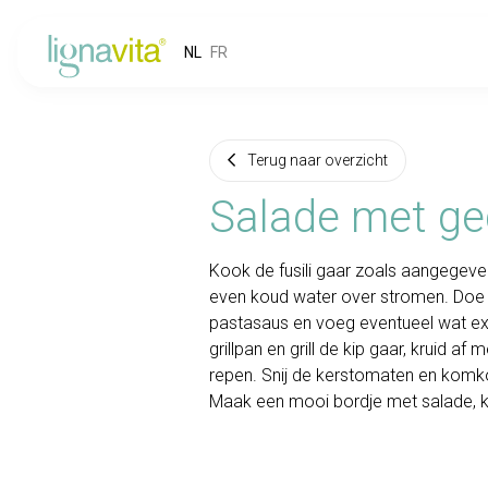
NL
FR
Terug naar overzicht
Salade met geg
Kook de fusili gaar zoals aangegeven
even koud water over stromen. Doe
pastasaus en voeg eventueel wat ex
grillpan en grill de kip gaar, kruid af 
repen. Snij de kerstomaten en komko
Maak een mooi bordje met salade, k