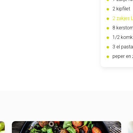
2 kipfilet
2 zakjes 
8 kersto
1/2 kom
3 el past
peper en 