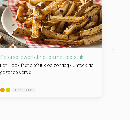
Peterseliewortelfrietjes met biefstuk
Salade
Eet jij ook friet biefstuk op zondag? Ontdek de
Een lich
gezonde versie!
Onderhoud
Onderh