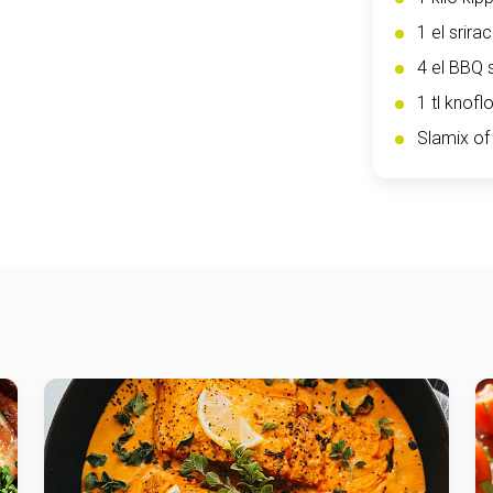
1 el srira
4 el BBQ 
1 tl knof
Slamix of