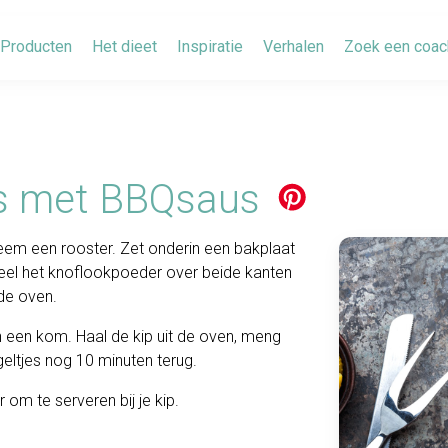
Producten
Het dieet
Inspiratie
Verhalen
Zoek een coac
ls met BBQsaus
em een rooster. Zet onderin een bakplaat
eel het knoflookpoeder over beide kanten
 de oven.
 een kom. Haal de kip uit de oven, meng
eltjes nog 10 minuten terug.
 om te serveren bij je kip.