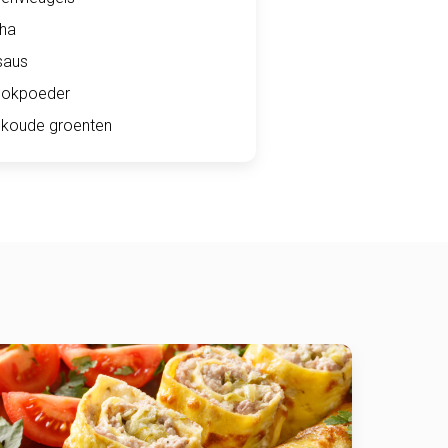
cha
saus
lookpoeder
 koude groenten