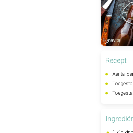
Recept
Aantal pe
Toegesta
Toegesta
Ingredië
1 kilo kip