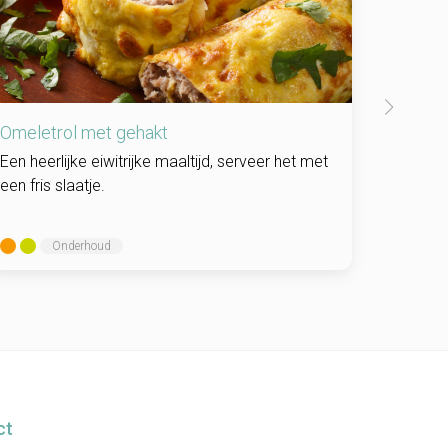
Omeletrol met gehakt
Gegril
Een heerlijke eiwitrijke maaltijd, serveer het met
Een sim
een fris slaatje.
door de
makkelij
Onderhoud
ct