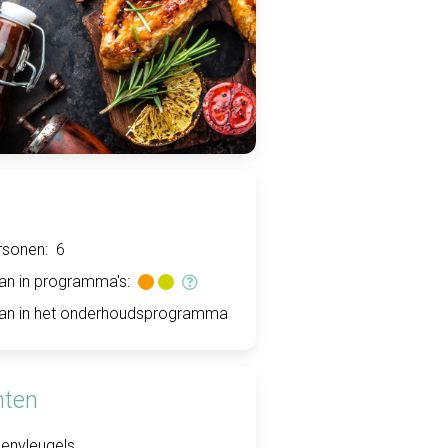
rsonen:
6
an in programma's:
an in het onderhoudsprogramma
nten
penvleugels