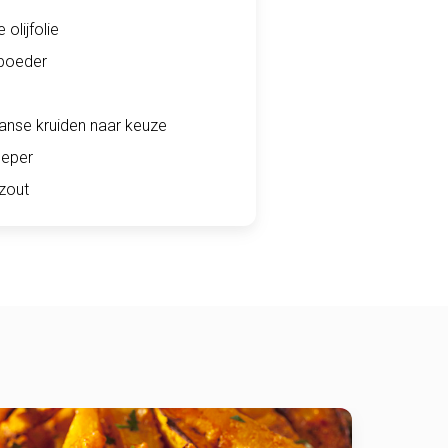
 olijfolie
poeder
nse kruiden naar keuze
eper
zout