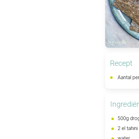
Recept
Aantal pe
Ingredië
500g drog
2 el tahi
water