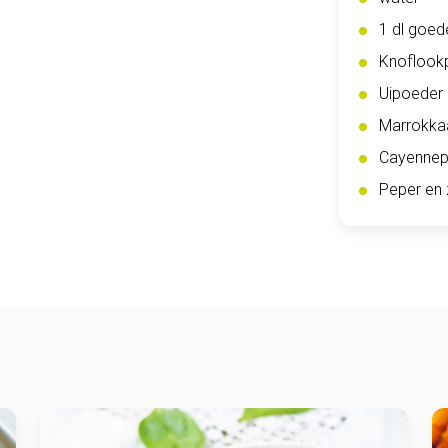
1 dl goede
Knoflook
Uipoeder
Marrokkaa
Cayennep
Peper en 