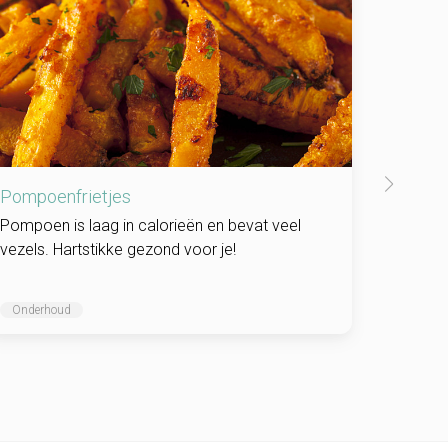
Pompoenfrietjes
Zalmrol
Pompoen is laag in calorieën en bevat veel
Frisse r
vezels. Hartstikke gezond voor je!
Onderhoud