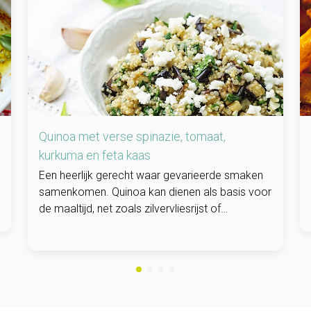
Quinoa met verse spinazie, tomaat,
kurkuma en feta kaas
Een heerlijk gerecht waar gevarieerde smaken
samenkomen. Quinoa kan dienen als basis voor
de maaltijd, net zoals zilvervliesrijst of
couscous. Quinoa is een bron van eiwit en de
mineralen koper en magnesium. Verder bevat
quinoa vezels, B-vitamines, vitamine E en ijzer.