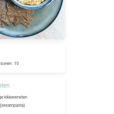
rsonen:
10
nten
e kikkererwten
ni (sesampasta)