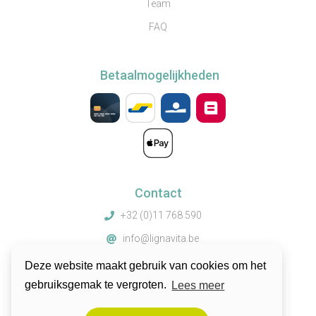
Team
FAQ
Betaalmogelijkheden
Contact
+32 (0)11 768 590
info@lignavita.be
Truibroek 67, 3945 Ham, België
Deze website maakt gebruik van cookies om het
gebruiksgemak te vergroten.
Lees meer
© 2026 by Lignavita