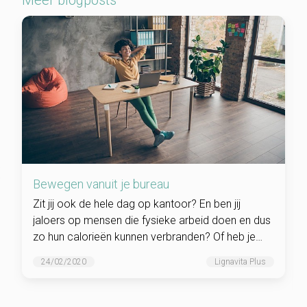
Meer blogposts
Bewegen vanuit je bureau
Zit jij ook de hele dag op kantoor? En ben jij
jaloers op mensen die fysieke arbeid doen en dus
zo hun calorieën kunnen verbranden? Of heb je
last van stil-zit-kwaaltjes? Deze tips helpen je
24/02/2020
Lignavita Plus
meer bewegen vanuit je bureaustoel.