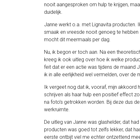
nooit aangesproken om hulp te krijgen, maa
duidelijk.
Janne werkt o.a. met Lignavita producten.
smaak en vreesde nooit genoeg te hebben aan
mocht dit meermaals per dag.
Nu, ik begon er toch aan. Na een theoretisch
kreeg ik ook uitleg over hoe ik welke produ
feit dat er een actie was tijdens de maand J
ik in alle eerlijkheid wel vermelden, over de 
Ik vergeet nog dat ik, vooraf, mijn akkoor
schrijven als haar hulp een positief effect
na foto’s getrokken worden. Bij deze dus d
werkruimte.
De uitleg van Janne was glashelder, dat ha
producten was goed tot zelfs lekker, dat had 
eerste ontbijt viel me echter ontzettend m