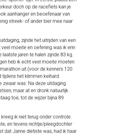
orkeur doch op de racefiets kan je
 ook aanhanger en beoefenaar van
enig streek- of ander bier mee naar
itdaging, zijnde het uitrijden van een
eel moeite en oefening was ik erin
laatste jaren te halen zijnde 83 kg.
ijgen heb ik echt veel moeite moeten
e marathon uit (voor de kenners 120
tijdens het klimmen keihard
 te zwaar was. Na deze uitdaging
sen, maar at en dronk natuurlijk
ag toe, tot de wijzer bijna 89
 kreeg ik niet terug onder controle.
ste, en tevens nichtje/pleegdochter
st dat Janne diëtiste was, had ik haar