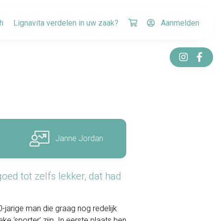
h
Lignavita verdelen in uw zaak?
Aanmelden
Janne Jordan
ed tot zelfs lekker, dat had
0-jarige man die graag nog redelijk
ke ‘sporter’ zijn. In eerste plaats ben