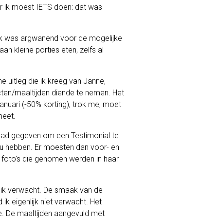
r ik moest IETS doen: dat was
 Ik was argwanend voor de mogelijke
 kleine porties eten, zelfs al
e uitleg die ik kreeg van Janne,
cten/maaltijden diende te nemen. Het
anuari (-50% korting), trok me, moet
meet.
d had gegeven om een Testimonial te
 zou hebben. Er moesten dan voor- en
e foto’s die genomen werden in haar
d ik verwacht. De smaak van de
ik eigenlijk niet verwacht. Het
ee. De maaltijden aangevuld met