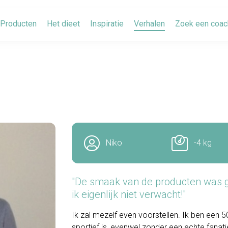
Producten
Het dieet
Inspiratie
Verhalen
Zoek een coac
Niko
-4 kg
"De smaak van de producten was go
ik eigenlijk niet verwacht!"
Ik zal mezelf even voorstellen. Ik ben een 5
sportief is, evenwel zonder een echte fanatie