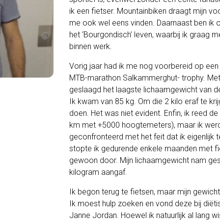
ik een fietser. Mountainbiken draagt mijn vo
me ook wel eens vinden. Daarnaast ben ik
het ‘Bourgondisch’ leven, waarbij ik graag m
binnen werk.
Vorig jaar had ik me nog voorbereid op een u
MTB-marathon Salkammerghut- trophy. Met v
geslaagd het laagste lichaamgewicht van de 
Ik kwam van 85 kg. Om die 2 kilo eraf te kr
doen. Het was niet evident. Enfin, ik reed d
km met +5000 hoogtemeters), maar ik werd 
geconfronteerd met het feit dat ik eigenlijk
stopte ik gedurende enkele maanden met fiet
gewoon door. Mijn lichaamgewicht nam gesta
kilogram aangaf.
Ik begon terug te fietsen, maar mijn gewicht
Ik moest hulp zoeken en vond deze bij diëti
Janne Jordan. Hoewel ik natuurlijk al lang wi