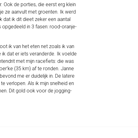
 Ook de porties, die eerst erg klein
je ze aanvult met groenten. Ik werd
dat ik dit dieet zeker een aantal
 opgedeeld in 3 fasen: rood-oranje-
ot ik van het eten net zoals ik van
ik dat er iets veranderde. Ik voelde
endrit met mijn racefiets: die was
oer’ke (35 km) af te ronden. Janne
evond me er duidelijk in. De latere
te verlopen. Als ik mijn snelheid en
men. Dit gold ook voor de jogging-