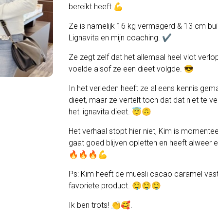
bereikt heeft 💪
Ze is namelijk 16 kg vermagerd & 13 cm bu
Lignavita en mijn coaching. ✔️
Ze zegt zelf dat het allemaal heel vlot verlo
voelde alsof ze een dieet volgde. 😎
In het verleden heeft ze al eens kennis gem
dieet, maar ze vertelt toch dat dat niet te v
het lignavita dieet. 😇🙃
Het verhaal stopt hier niet, Kim is momente
gaat goed blijven opletten en heeft alweer 
🔥🔥🔥💪
Ps: Kim heeft de muesli cacao caramel vast 
favoriete product. 🤤🤤🤤
Ik ben trots! 👏🥰.