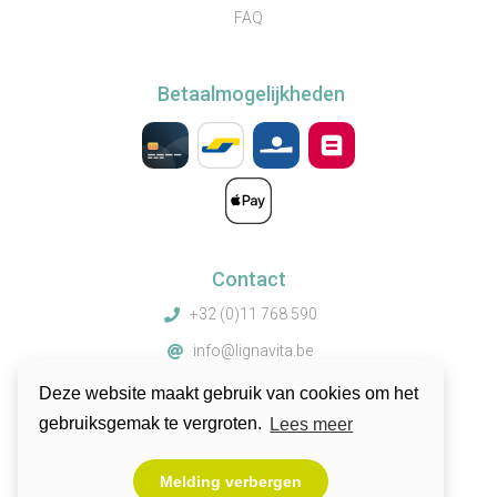
FAQ
Betaalmogelijkheden
Contact
+32 (0)11 768 590
info@lignavita.be
Truibroek 67, 3945 Ham, België
Deze website maakt gebruik van cookies om het
gebruiksgemak te vergroten.
Lees meer
© 2026 by Lignavita
Melding verbergen