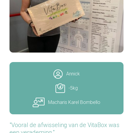
Annick
-5kg
Macharis Karel Bombello
"Vooral de afwisseling van de VitaBox was
een verademing."