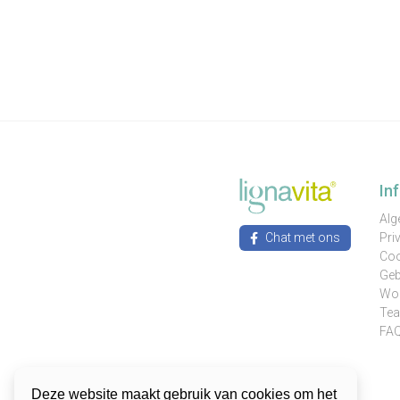
In
Alg
Chat met ons
Pri
Coo
Geb
Wor
Te
FA
Deze website maakt gebruik van cookies om het