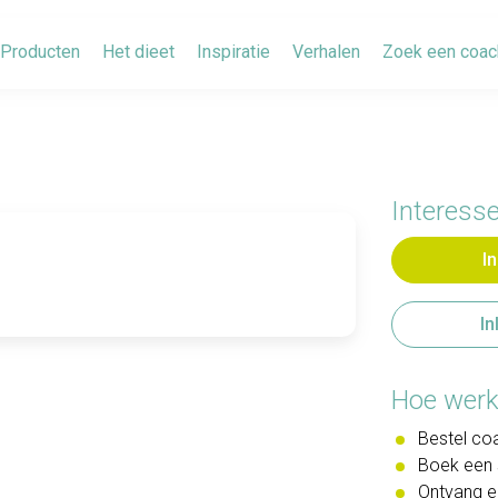
Producten
Het dieet
Inspiratie
Verhalen
Zoek een coac
Interesse
I
In
Hoe werk
Bestel co
Boek een 
Ontvang e