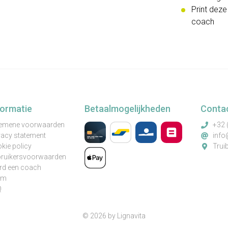
Print deze
coach
formatie
Betaalmogelijkheden
Conta
emene voorwaarden
+32 
vacy statement
info
kie policy
Trui
ruikersvoorwaarden
d een coach
am
Q
© 2026 by Lignavita