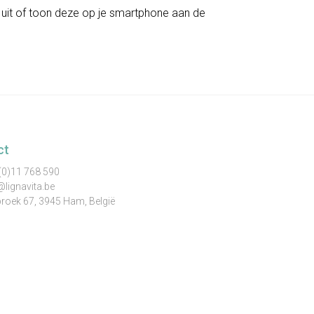
 uit of toon deze op je smartphone aan de
ct
(0)11 768 590
@lignavita.be
broek 67, 3945 Ham, België